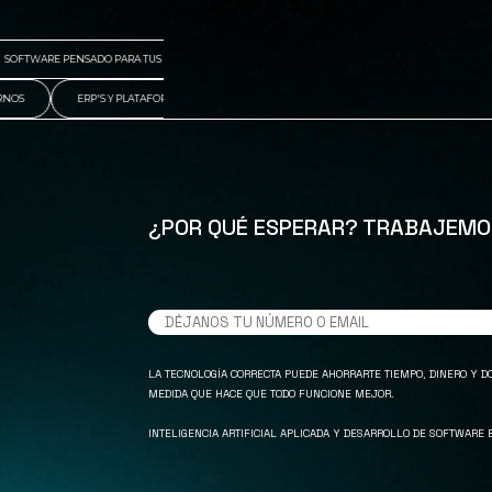
FTWARE PENSADO PARA TUS FLUJOS REALES
AHORRO EN TIEMPO, RECURSOS Y DOLORE
TERNOS
ERP'S Y PLATAFORMAS PERSONALIZADAS
DESARROLLO DE CRMS
¿POR QUÉ ESPERAR? TRABAJEMO
LA TECNOLOGÍA CORRECTA PUEDE AHORRARTE TIEMPO, DINERO Y D
MEDIDA QUE HACE QUE TODO FUNCIONE MEJOR.
INTELIGENCIA ARTIFICIAL APLICADA Y DESARROLLO DE SOFTWARE E