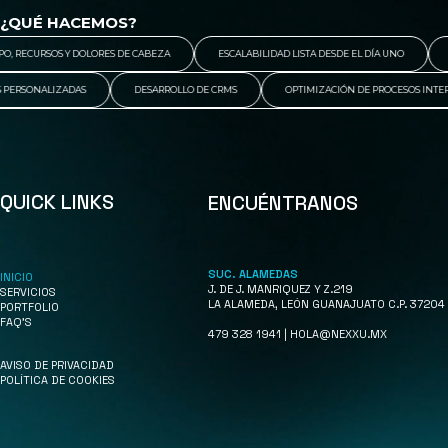
¿QUÉ HACEMOS?
 RECURSOS Y DOLORES DE CABEZA
ESCALABILIDAD LISTA DESDE EL DÍA UNO
SO
MAS PERSONALIZADAS
DESARROLLO DE CRMS
OPTIMIZACIÓN DE PROCESOS IN
QUICK LINKS
ENCUÉNTRANOS
SUC. ALAMEDAS
INICIO
J. DE J. MANRIQUEZ Y Z.219
SERVICIOS
LA ALAMEDA, LEÓN GUANAJUATO C.P. 37204
PORTFOLIO
FAQ'S
479 328 1941 | HOLA@NEXXU.MX
AVISO DE PRIVACIDAD
POLÍTICA DE COOKIES