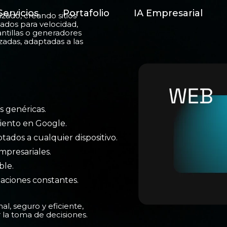
Servicios
Portafolio
IA Empresarial
izado, creando sitios
zados para velocidad,
antillas o generadores
adas, adaptadas a las
s genéricas.
iento en Google.
tados a cualquier dispositivo.
mpresariales.
ble.
aciones constantes.
l, seguro y eficiente,
 la toma de decisiones.